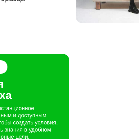
Далее
я
ха
истанционное
нным и доступным.
тобы создать условия,
ть знания в удобном
ерные цели.