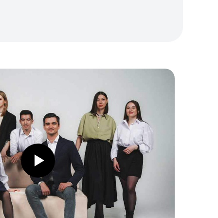
Приемная комиссия
Дарья Летягина
Старший специалист