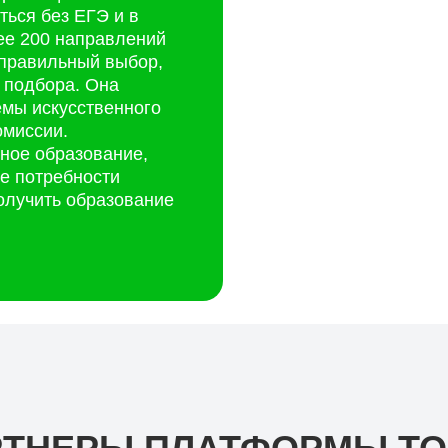
ться без ЕГЭ и в
ее 200 направлений
 правильный выбор,
 подбора. Она
емы искусственного
омиссии.
ное образование,
е потребности
Максим Красин
олучить образование
Учредитель пла