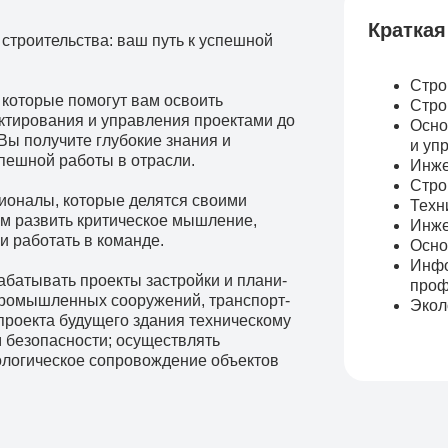
Краткая
троительства: ваш путь к успешной
Стро
которые помогут вам освоить
Стро
ектирования и управления проектами до
Осно
Вы получите глубокие знания и
и уп
пешной работы в отрасли.
Инже
Стро
оналы, которые делятся своими
Техн
ам развить критическое мышление,
Инже
 работать в команде.
Осно
Инфо
батывать проекты за­строй­ки и пла­ни­
проф
про­мыш­лен­ных со­ору­же­ний, транс­порт­
Экол
­ек­та бу­ду­ще­го зда­ния тех­ни­че­ско­му
лам без­опас­но­сти; осуществлять
ологическое сопровождение объектов