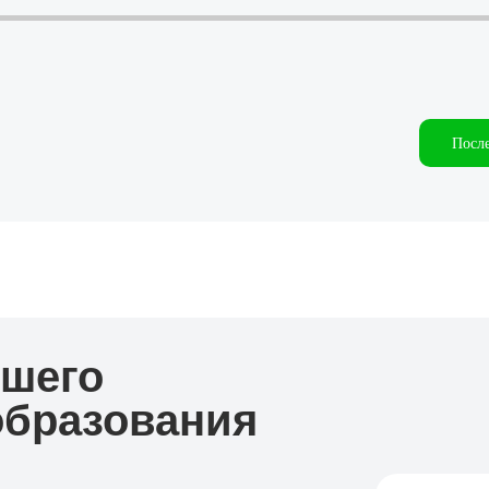
Посл
шего
образования