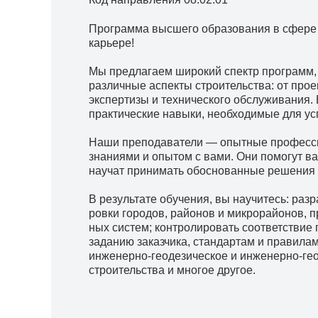
Программа высшего образования в сфере с
карьере!
Мы предлагаем широкий спектр программ, 
различные аспекты строительства: от про
экспертизы и технического обслуживания. 
практические навыки, необходимые для ус
Наши преподаватели — опытные професси
знаниями и опытом с вами. Они помогут в
научат принимать обоснованные решения и
В результате обучения, вы научитесь: разра
ров­ки городов, рай­о­нов и мик­ро­рай­о­нов, 
ных си­стем; контролировать со­от­вет­ствие про
за­да­нию за­каз­чи­ка, стан­дар­там и пра­ви­
инженерно-геодезическое и инженерно-ге
строительства и многое другое.