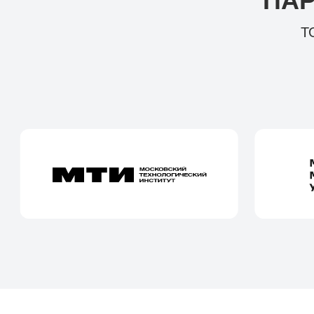
ПАР
Т